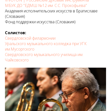
VIVOTON | Российские духовые инструменты
МБУК ДО "ЕДМШ №12 им. С.С. Прокофьева"
Академия исполнительских искусств в Братиславе
(Словакия)
Фонд поддержки искусства (Словакия)
Солистов:
Свердловской филармонии
Уральского музыкального колледжа при УГК
им.Мусоргского
Свердловского музыкального училища им.
Чайковского