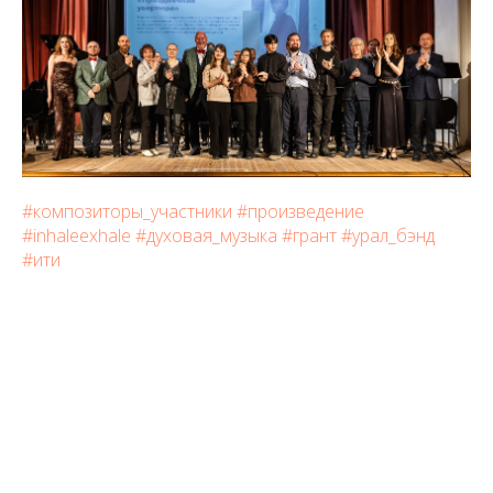
#композиторы_участники
#произведение
#inhaleexhale
#духовая_музыка
#грант
#урал_бэнд
#ити
Tilda
Made on